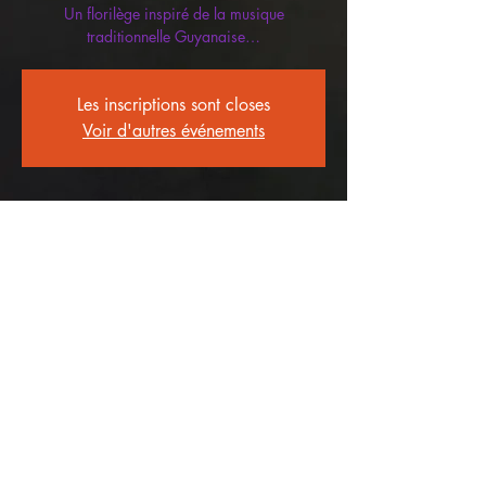
Un florilège inspiré de la musique
traditionnelle Guyanaise…
Les inscriptions sont closes
Voir d'autres événements
Heure et lieu
23 déc. 2023, 20:00 – 27 déc. 2023,
21:35
KTV Guyane
Partager cet événement