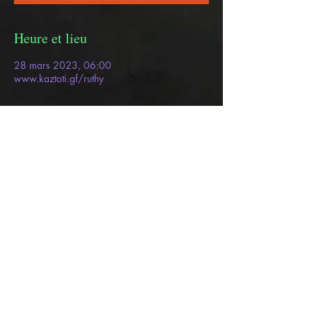
Heure et lieu
28 mars 2023, 06:00
www.kaztoti.gf/ruthy
À propos de l'événement
Blabla blablablablablabla
blablablabla
Partager cet événement