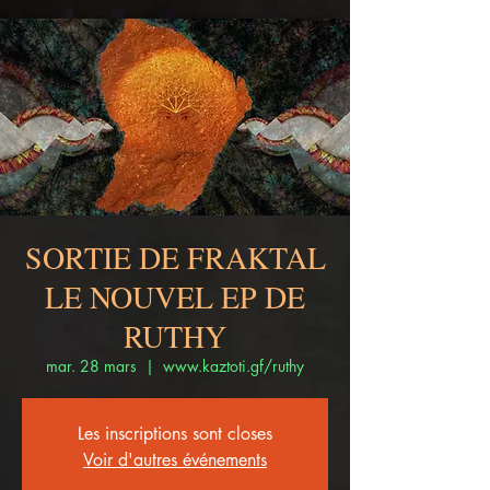
SORTIE DE FRAKTAL
LE NOUVEL EP DE
RUTHY
mar. 28 mars
  |  
www.kaztoti.gf/ruthy
Les inscriptions sont closes
Voir d'autres événements