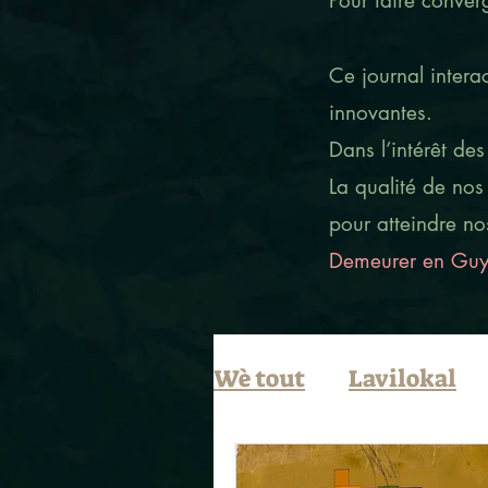
Pour faire converg
Ce journal interac
innovantes.
Dans l’intérêt de
La qualité de nos
pour atteindre no
Demeurer en Guya
Wè tout
Lavilokal
Li ké ékri