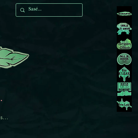
…
s...