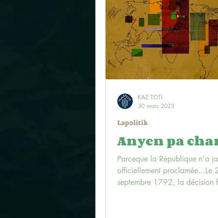
KAZ TOTI
30 mars 2023
Lapolitik
Anyen pa cha
Parceque la République n'a ja
officiellement proclamée...Le 
septembre 1792, la décision f
jour là, de dater les...