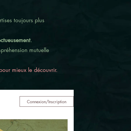
tises toujours plus
ectueusement
.
ompréhension mutuelle
our mieux le découvrir.
Connexion/Inscription