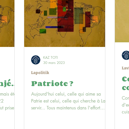
KAZ TOTI
30 mars 2023
Lav
Lapolitik
C
njé…
Patriote ?
c
mais été
Aujourd'hui celui, celle qui aime sa
Com
22
Patrie est celui, celle qui cherche à La
d'e
ut prise ce
servir... Tous maintenus dans l'effort
cui
permanent à fournir...
de 