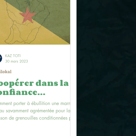
KAZ TOTI
30 mars 2023
ilokal
oopérer dans la
onfiance…
ment porter à ébullition une marmite
au savamment agrémentée pour la
sson de grenouilles conditionnées par
fins gourmets......