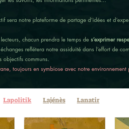
er les savoirs, les informations pertinentes...
tif sera notre plateforme de partage d’idées et d’exper
s lecteurs, chacun prendra le temps de
s’exprimer resp
 échanges reflétera notre assiduité dans l’effort de c
s objectifs communs.
ne, toujours en symbiose avec notre environnement p
Lapolitik
Lajénès
Lanatir